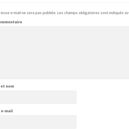
resse e-mail ne sera pas publiée.
Les champs obligatoires sont indiqués a
commentaire
 et nom
 e-mail