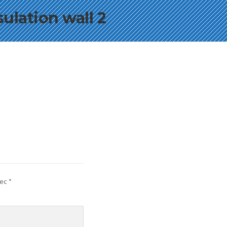
ulation wall 2
vec
*