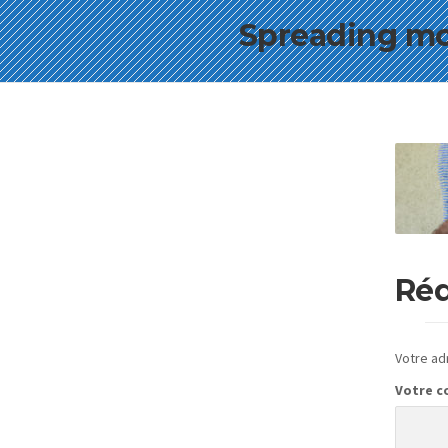
Spreading mor
Réd
Votre ad
Votre 