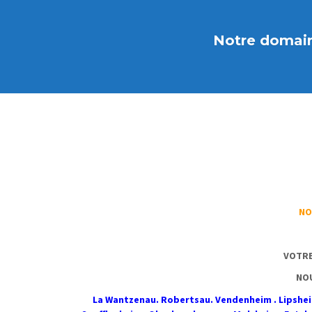
Notre domaine
NO
VOTRE
NOU
La Wantzenau. Robertsau. Vendenheim . Lipsheim 