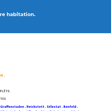
re habitation.
N .
PLÈTE.
NTES
raffenstaden . Reichstett . Sélestat . Benfeld .