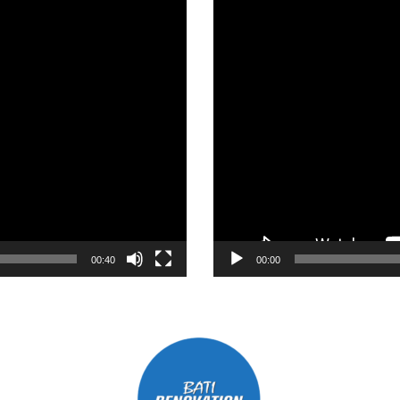
Lecteur
vidéo
00:40
00:00