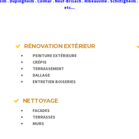
m . Dupingheim . Colmar . Neuf-Brisach . Ribeauvillé . Schiltigheim 
etc...
RÉNOVATION EXTÉRIEUR
PEINTURE EXTÉRIEURE
CRÉPIS
TERRASSEMENT
DALLAGE
ENTRETIEN BOISERIES
NETTOYAGE
FACADES
TERRASSES
MURS