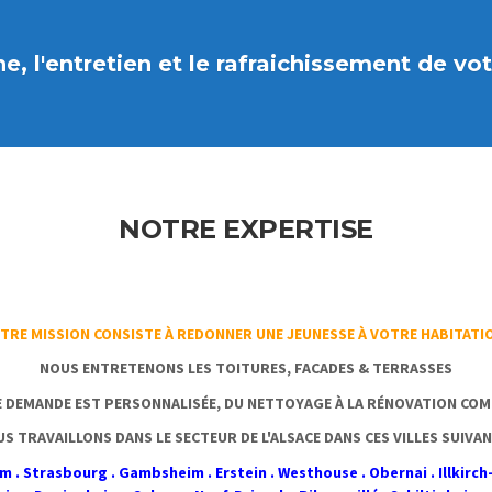
, l'entretien et le rafraichissement de vot
NOTRE EXPERTISE
TRE MISSION CONSISTE À REDONNER UNE JEUNESSE À VOTRE HABITATIO
NOUS ENTRETENONS LES
TOITURES, FACADES & TERRASSES
 DEMANDE EST PERSONNALISÉE, DU NETTOYAGE À LA RÉNOVATION COM
S TRAVAILLONS DANS LE SECTEUR DE L'ALSACE DANS CES VILLES SUIVA
. Strasbourg . Gambsheim . Erstein . Westhouse . Obernai . Illkirch-G